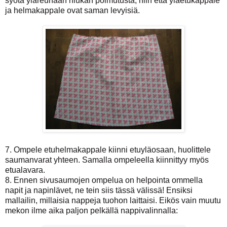
syötä yläreunaan hiukan poimutusta, niin että yläetukappale
ja helmakappale ovat saman levyisiä.
7. Ompele etuhelmakappale kiinni etuyläosaan, huolittele
saumanvarat yhteen. Samalla ompeleella kiinnittyy myös
etualavara.
8. Ennen sivusaumojen ompelua on helpointa ommella
napit ja napinlävet, ne tein siis tässä välissä! Ensiksi
mallailin, millaisia nappeja tuohon laittaisi. Eikös vain muutu
mekon ilme aika paljon pelkällä nappivalinnalla: