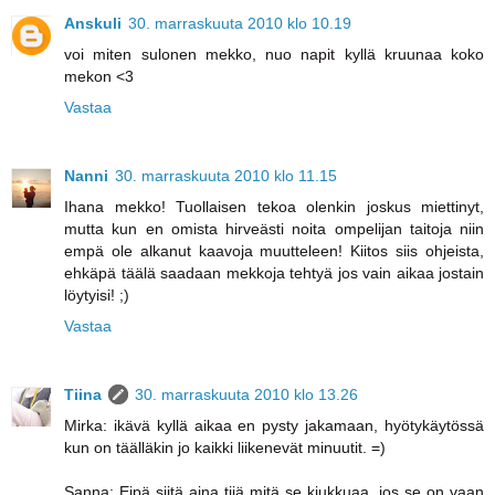
Anskuli
30. marraskuuta 2010 klo 10.19
voi miten sulonen mekko, nuo napit kyllä kruunaa koko
mekon <3
Vastaa
Nanni
30. marraskuuta 2010 klo 11.15
Ihana mekko! Tuollaisen tekoa olenkin joskus miettinyt,
mutta kun en omista hirveästi noita ompelijan taitoja niin
empä ole alkanut kaavoja muutteleen! Kiitos siis ohjeista,
ehkäpä täälä saadaan mekkoja tehtyä jos vain aikaa jostain
löytyisi! ;)
Vastaa
Tiina
30. marraskuuta 2010 klo 13.26
Mirka: ikävä kyllä aikaa en pysty jakamaan, hyötykäytössä
kun on täälläkin jo kaikki liikenevät minuutit. =)
Sanna: Eipä siitä aina tiiä mitä se kiukkuaa, jos se on vaan