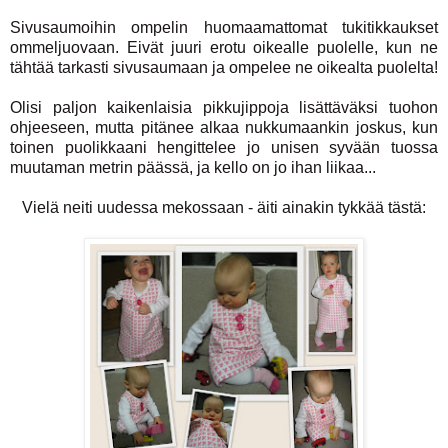
Sivusaumoihin ompelin huomaamattomat tukitikkaukset
ommeljuovaan. Eivät juuri erotu oikealle puolelle, kun ne
tähtää tarkasti sivusaumaan ja ompelee ne oikealta puolelta!
Olisi paljon kaikenlaisia pikkujippoja lisättäväksi tuohon
ohjeeseen, mutta pitänee alkaa nukkumaankin joskus, kun
toinen puolikkaani hengittelee jo unisen syvään tuossa
muutaman metrin päässä, ja kello on jo ihan liikaa...
Vielä neiti uudessa mekossaan - äiti ainakin tykkää tästä: